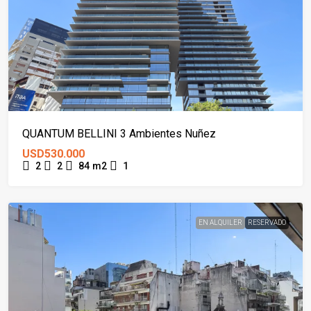
QUANTUM BELLINI 3 Ambientes Nuñez
USD530.000
2
2
84
m2
1
EN ALQUILER
RESERVADO