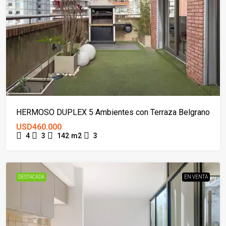
HERMOSO DUPLEX 5 Ambientes con Terraza Belgrano
USD460.000
4
3
142
m2
3
DESTACADA
EN VENTA