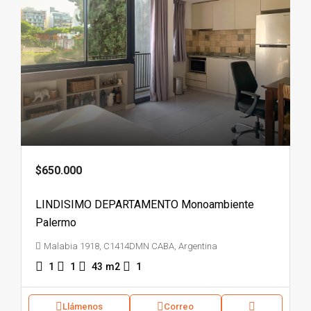
$650.000
LINDISIMO DEPARTAMENTO Monoambiente
Palermo
Malabia 1918, C1414DMN CABA, Argentina
1
1
43
m2
1
Llámenos
Correo