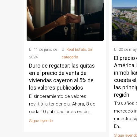
11 de junio de
Real Estate
,
Sin
20 de may
2024
categoría
El precio 
América L
Duro de regatear: las quitas
inmobilia
en el precio de venta de
cuesta e
viviendas cayeron al 5% de
las princ
los valores publicados
región
El sinceramiento de valores
Tras años d
revirtió la tendencia. Ahora, 8 de
mercado in
cada 10 publicaciones están...
muestra si
Sigue leyendo
En...
Sigue leyend