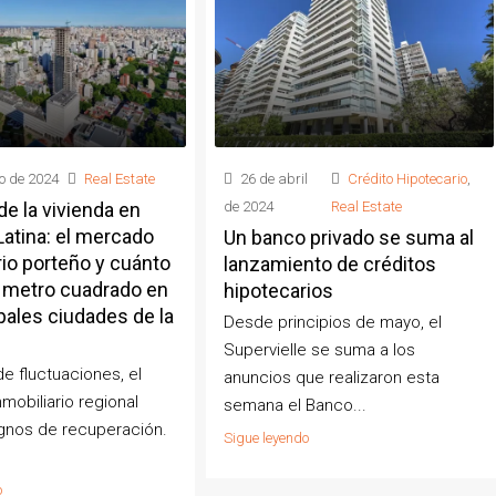
o de 2024
Real Estate
26 de abril
Crédito Hipotecario
,
de la vivienda en
de 2024
Real Estate
atina: el mercado
Un banco privado se suma al
rio porteño y cuánto
lanzamiento de créditos
l metro cuadrado en
hipotecarios
ipales ciudades de la
Desde principios de mayo, el
Supervielle se suma a los
e fluctuaciones, el
anuncios que realizaron esta
mobiliario regional
semana el Banco...
gnos de recuperación.
Sigue leyendo
o