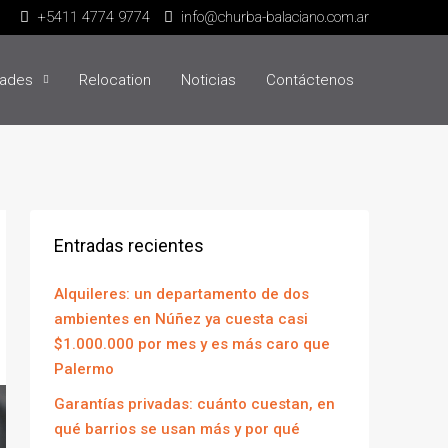
+5411 4774 9774
info@churba-balaciano.com.ar
dades
Relocation
Noticias
Contáctenos
Entradas recientes
Alquileres: un departamento de dos
ambientes en Núñez ya cuesta casi
$1.000.000 por mes y es más caro que
Palermo
Garantías privadas: cuánto cuestan, en
qué barrios se usan más y por qué