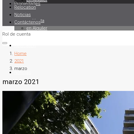
Propiedades
Relocation
Noticias
en Venta
Contáctenos
en Alquiler
Rol de cuenta
Relocation
Home
2021
marzo
Noticias
marzo 2021
Contáctenos